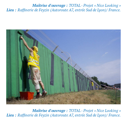
Maîtrise d'ouvrage :
TOTAL - Projet « Nice Looking »
Lieu :
Raffinerie de Feyzin (Autoroute A7, entrée Sud de Lyon)/ France.
Maîtrise d'ouvrage :
TOTAL - Projet « Nice Looking »
Lieu :
Raffinerie de Feyzin (Autoroute A7, entrée Sud de Lyon)/ France.