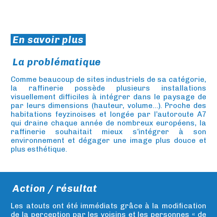
En savoir plus
La problématique
Comme beaucoup de sites industriels de sa catégorie,
la raffinerie possède plusieurs installations
visuellement difficiles à intégrer dans le paysage de
par leurs dimensions (hauteur, volume…). Proche des
habitations feyzinoises et longée par l’autoroute A7
qui draine chaque année de nombreux européens, la
raffinerie souhaitait mieux s’intégrer à son
environnement et dégager une image plus douce et
plus esthétique.
Action / résultat
Les atouts ont été immédiats grâce à la modification
de la perception par les voisins et les personnes « de