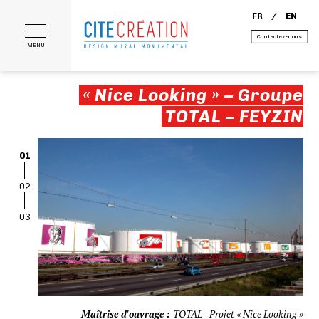
FR
EN
Contactez-nous
MENU
« Nice Looking » – Groupe
TOTAL – FEYZIN
01
02
03
Maîtrise d'ouvrage :
TOTAL - Projet « Nice Looking »