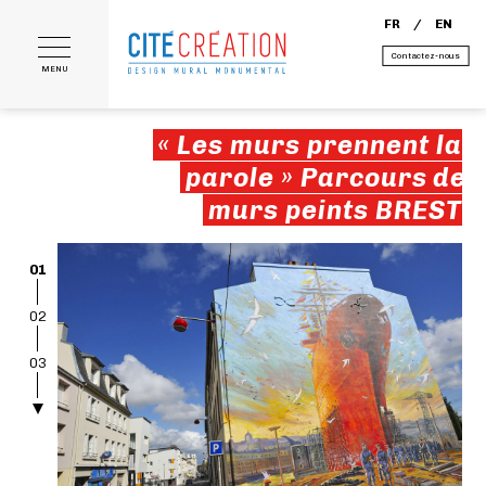
FR
EN
Contactez-nous
MENU
« Les murs prennent la
parole » Parcours de
murs peints BREST
01
02
03
04