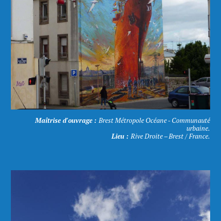
Maîtrise d'ouvrage :
Brest Métropole Océane - Communauté
urbaine.
Lieu :
Rive Droite – Brest / France.