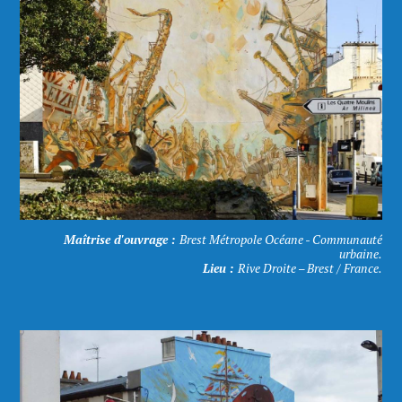
Maîtrise d'ouvrage :
Brest Métropole Océane - Communauté
urbaine.
Lieu :
Rive Droite – Brest / France.