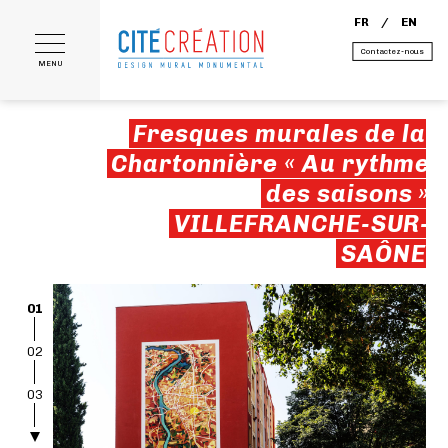
FR
EN
Contactez-nous
MENU
Fresques murales de la
Chartonnière « Au rythme
des saisons »
VILLEFRANCHE-SUR-
SAÔNE
01
02
03
04