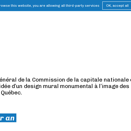
browse this website, you are allowing all third-party services
OK, accept all
énéral de la Commission de la capitale nationale 
’idée d’un design mural monumental à l’image des 
e Québec.
ar an