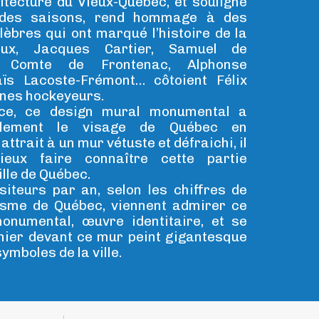
itecture du Vieux-Québec, et souligné
é des saisons, rend hommage à des
èbres qui ont marqué l’histoire de la
eux, Jacques Cartier, Samuel de
e Comte de Frontenac, Alphonse
aïs Lacoste-Frémont… côtoient Félix
unes hockeyeurs.
ce, ce design mural monumental a
alement le visage de Québec en
attrait à un mur vétuste et défraichi, il
ieux faire connaître cette partie
ille de Québec.
isiteurs par an, selon les chiffres de
risme de Québec, viennent admirer ce
onumental, œuvre identitaire, et se
hier devant ce mur peint gigantesque
ymboles de la ville.