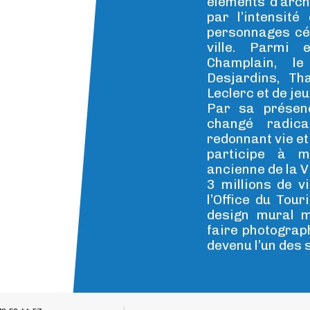
éléments d’arch
par l’intensit
personnages cél
ville. Parmi 
Champlain, l
Desjardins, Th
Leclerc et de je
Par sa présen
changé radic
redonnant vie et 
participe à m
ancienne de la V
3 millions de v
l’Office du Tou
design mural m
faire photograp
devenu l’un des s