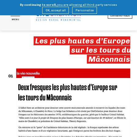
By continuing to scroll,
you are allowing all third-party services
FR
EN
OK, accept all
Personalize
Contactez-nous
MENU
Les plus hautes d’Europe
sur les tours du
Mâconnais
01