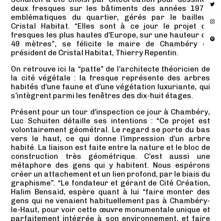
deux fresques sur les bâtiments des années 1970,
emblématiques du quartier, gérés par le bailleur
Cristal Habitat. “Elles sont à ce jour le projet de
fresques les plus hautes d’Europe, sur une hauteur de
49 mètres”, se félicite le maire de Chambéry et
président de Cristal Habitat, Thierry Repentin.
On retrouve ici la “patte” de l’architecte théoricien de
la cité végétale : la fresque représente des arbres
habités d’une faune et d’une végétation luxuriante, qui
s’intègrent parmi les fenêtres des dix-huit étages.
Présent pour un tour d’inspection ce jour à Chambéry,
Luc Schuiten détaille ses intentions : “Ce projet est
volontairement géométral. Le regard se porte du bas
vers le haut, ce qui donne l’impression d’un arbre
habité. La liaison est faite entre la nature et le bloc de
construction très géométrique. C’est aussi une
métaphore des gens qui y habitent. Nous espérons
créer un attachement et un lien profond, par le biais du
graphisme”. “Le fondateur et gérant de Cité Création,
Halim Bensaïd, espère quant à lui “faire monter des
gens qui ne venaient habituellement pas à Chambéry-
le-Haut, pour voir cette œuvre monumentale unique et
parfaitement intégrée à son environnement, et faire