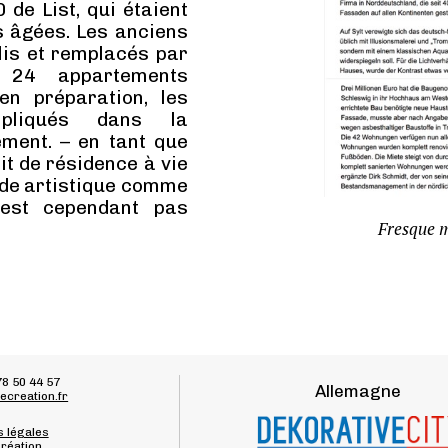
 de List, qui étaient
s âgées. Les anciens
is et remplacés par
 24 appartements
en préparation, les
mpliqués dans la
ement. – en tant que
t de résidence à vie
çade artistique comme
’est cependant pas
Fresque m
78 50 44 57
Allemagne
ecreation.fr
 légales
réation