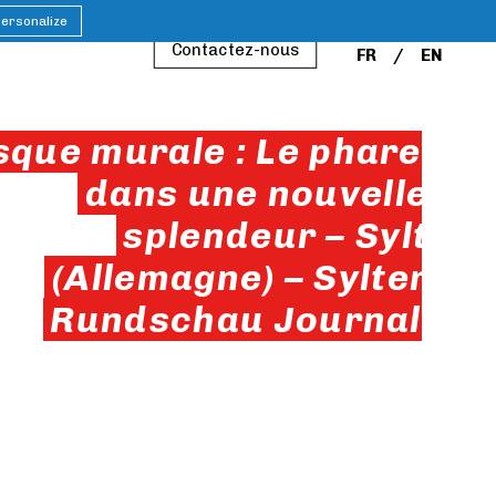
ersonalize
Contactez-nous
FR
EN
sque murale : Le phare
dans une nouvelle
splendeur – Sylt
(Allemagne) – Sylter
Rundschau Journal