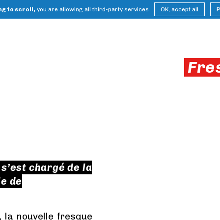
g to scroll,
you are allowing all third-party services
OK, accept all
P
Fre
 s’est chargé de la
le de
 la nouvelle fresque