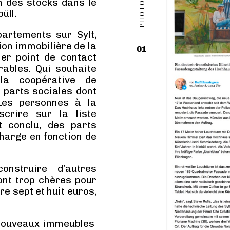
on des stocks dans le
üll.
rtements sur Sylt,
tion immobilière de la
01
ier point de contact
orables. Qui souhaite
a coopérative de
q parts sociales dont
 Les personnes à la
scrire sur la liste
st conclu, des parts
harge en fonction de
nstruire d’autres
ont trop chères pour
e sept et huit euros,
e nouveaux immeubles