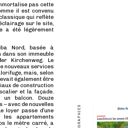
immortalise pas cette
comme il est convenu
classique qui reflète
éclairage sur le site,
te a été légèrement
oba Nord, basée à
ros dans son immeuble
der Kirchenweg. Le
 de nouveaux services
lorifuge, mais, selon
 devait également être
iaux de construction
calier et la façade.
 un balcon. Douze
 – avec de nouvelles
PHOTOGRAPHIES
Le loyer passe d’une
 les appartements
os le mètre carré, a