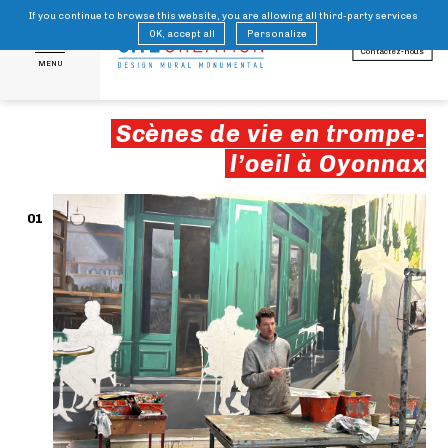
If you continue to browse this website, you are allowing all third-party services
FR
EN
OK, accept all
Personalize
Contactez-nous
MENU
Scènes de vie en trompe-
l’oeil à Oyonnax
01