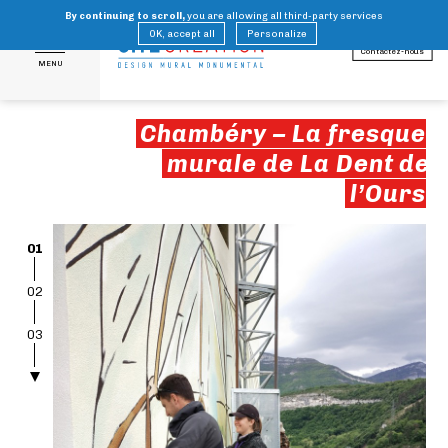
By continuing to scroll,
you are allowing all third-party services
FR
EN
OK, accept all
Personalize
Contactez-nous
MENU
Chambéry – La fresque
murale de La Dent de
l’Ours
01
02
03
04
05