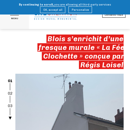
By continuing to scroll,
you are allowing all third-party services
FR
EN
OK, accept all
Personalize
Contactez-nous
MENU
Blois s’enrichit d’une
fresque murale « La Fée
Clochette » conçue par
Régis Loisel
01
02
03
04