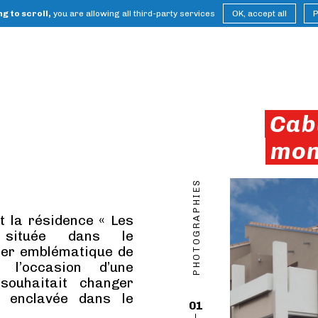
g to scroll,
you are allowing all third-party services
OK, accept all
P
Cab
mon
PHOTOGRAPHIES
 la résidence « Les
située dans le
ier emblématique de
 l’occasion d’une
 souhaitait changer
e enclavée dans le
01