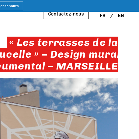
ersonalize
Contactez-nous
FR
EN
« Les terrasses de la
ucelle » – Design mural
umental – MARSEILLE