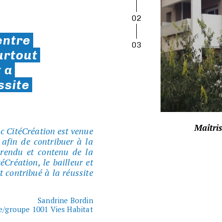
02
entre
03
surtout
t a
ssite
Maîtris
 CitéCréation est venue
 afin de contribuer à la
e rendu et contenu de la
Création, le bailleur et
t contribué à la réussite
Sandrine Bordin
e/groupe 1001 Vies Habitat