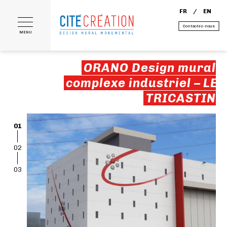
FR
EN
Contactez-nous
MENU
ORANO Design mural
complexe industriel – LE
TRICASTIN
01
02
03