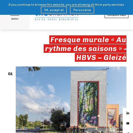
If you continue to browse this website, you are allowing all third-party services
FR
EN
OK, accept all
Personalize
Contactez-nous
MENU
Fresque murale « Au
rythme des saisons » –
HBVS – Gleizé
01