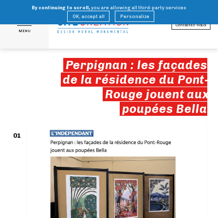
By continuing to scroll,
you are allowing all third-party services
FR
EN
OK, accept all
Personalize
Contactez-nous
MENU
Perpignan : les façades
de la résidence du Pont-
Rouge jouent aux
poupées Bella
01