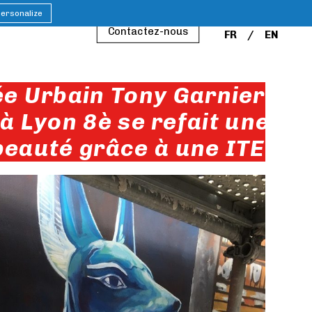
ersonalize
Contactez-nous
FR
EN
e Urbain Tony Garnier
à Lyon 8è se refait une
beauté grâce à une ITE