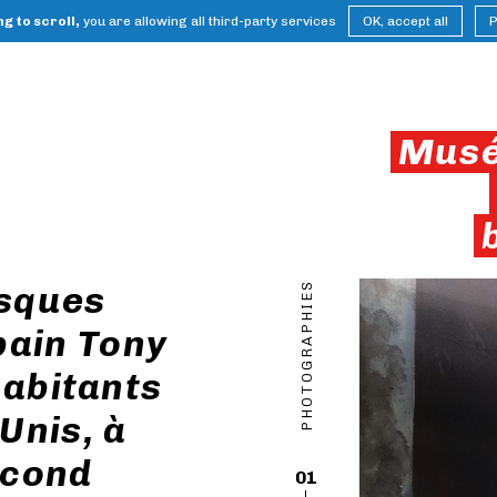
g to scroll,
you are allowing all third-party services
OK, accept all
P
Musé
esques
PHOTOGRAPHIES
ain Tony
habitants
Unis, à
econd
01