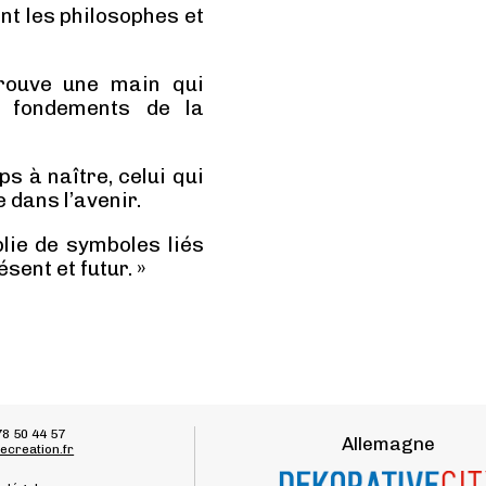
nt les philosophes et
trouve une main qui
x fondements de la
ps à naître, celui qui
e dans l’avenir.
lie de symboles liés
sent et futur. »
78 50 44 57
Allemagne
ecreation.fr