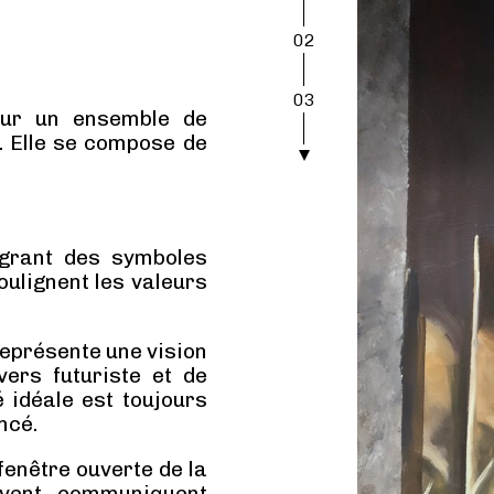
02
03
sur un ensemble de
e. Elle se compose de
04
tégrant des symboles
oulignent les valeurs
représente une vision
ers futuriste et de
é idéale est toujours
ncé.
 fenêtre ouverte de la
ivent, communiquent