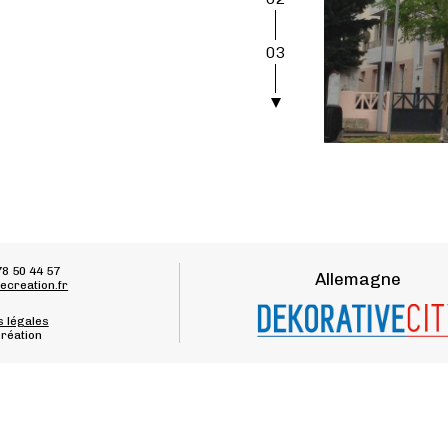
03
04
78 50 44 57
Allemagne
ecreation.fr
 légales
réation