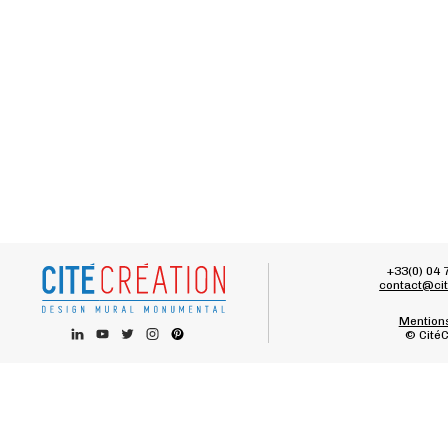
+33(0) 04 
contact@cit
Mentions
© CitéC