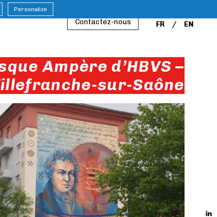
Personalize
Contactez-nous
FR
EN
sque Ampère d’HBVS –
illefranche-sur-Saône