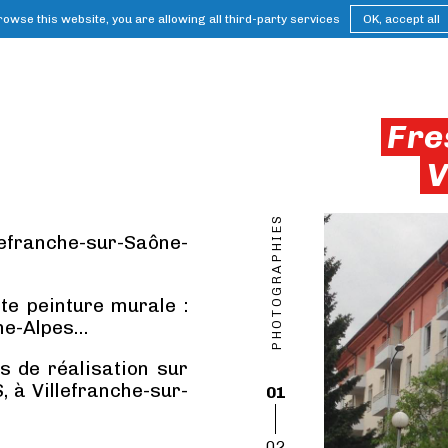
browse this website, you are allowing all third-party services
OK, accept all
Fre
V
PHOTOGRAPHIES
lefranche-sur-Saône-
te peinture murale :
ône-Alpes…
 de réalisation sur
 à Villefranche-sur-
01
02