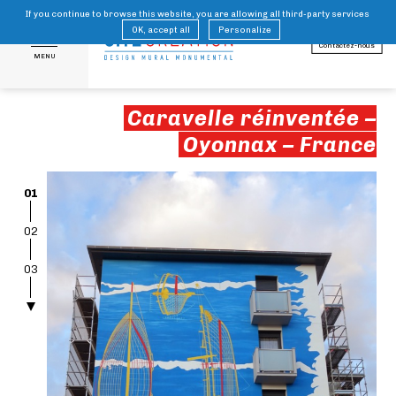
If you continue to browse this website, you are allowing all third-party services
FR
EN
OK, accept all
Personalize
Contactez-nous
MENU
Caravelle réinventée –
Oyonnax – France
01
02
03
04
05